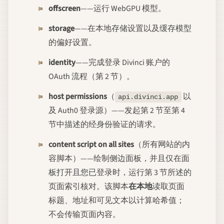
offscreen
——运行 WebGPU 模型。
storage
——在本地存储设置以及缓存模型
的偏好设置。
identity
——完成登录 Divinci 账户的
OAuth 流程（第 2 节）。
host permissions
（
以
api.divinci.app
及 Auth0 登录源）——发起第 2 节至第 4
节中描述的经身份验证的请求。
content script on all sites
（所有网站的内
容脚本）——绘制侧边面板，并且仅在面
板打开且您已登录时，运行第 3 节所述的
页面索引核对。该脚本
在本地
读取页面
标题、地址和可见文本以计算哈希值；
不会传输页面内容。