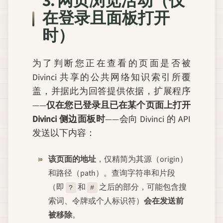
3. 网页浏览活动（仅
在登录
且
面板打开
时）
为了判断您正在查看的页面是否被
Divinci 共享的公共网络知识索引所覆
盖，并据此为回答提供依据，扩展程序
——
仅在您已登录且已在某个页面上打开
Divinci 侧边面板时
——会向 Divinci 的 API
发送以下内容：
该页面的地址
，仅精简为其源（origin）
和路径（path）。查询字符串和片段
（即
和
之后的部分，可能包含搜
?
#
索词、令牌或个人标识符）
会在发送前
被移除
。