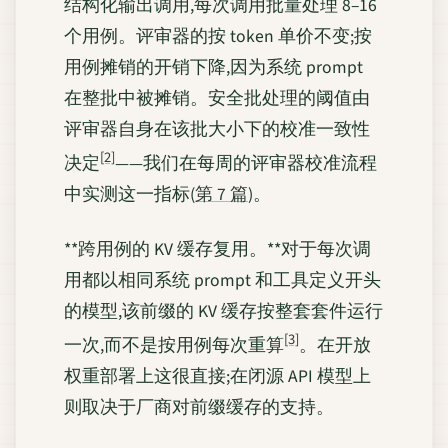
结构化输出调用,每次调用批量处理 8–16
个用例。评审器的按 token 单价不变;按
用例摊销的开销下降,因为系统 prompt
在整批中被摊销。安全批处理的阈值由
评审器自身在该批大小下的校准一致性
[2]
决定
——我们在每周的评审器校准流程
中实测这一指标(
第 7 篇
)。
**跨用例的 KV 缓存复用。**对于每次调
用都以相同系统 prompt 和工具定义开头
的模型,该前缀的 KV 缓存按整套套件运行
[3]
一次,而不是按用例每次重算
。在开放
权重部署上这很直接;在闭源 API 模型上
则取决于厂商对前缀缓存的支持。