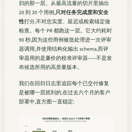
归的那一层。从最高流量的切片里抽出
20 到 30 个用例,
只对任务完成度和安全
性
打分,不对忠实度、延迟或检索锚定做
检查。每个 PR 都跑这一层。它大约耗时
90 秒,因为这些用例被批处理进一次评审
器调用,并使用结构化输出 schema,而评
审器用的是廉价的校准评审器——不是发
布候选所用的高质量版本。
我们在回归日志里追踪每个已交付修复
是被哪一层抓到的,在过去六个月的客户
部署中,直方图一直稳定:
回归在哪里被抓住 — 按层分,过去 6 个月跨客户部署
大多数回归死在最便宜的层。昂贵的层在残余项上挣回自己的成本。
40%
31%
28%
27%
30%