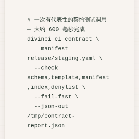
# 一次有代表性的契约测试调用 
— 大约 600 毫秒完成

divinci ci contract \

  --manifest 
release/staging.yaml \

  --check 
schema,template,manifest
,index,denylist \

  --fail-fast \

  --json-out 
/tmp/contract-