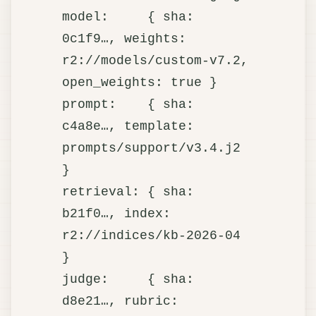
model:     { sha: 
0c1f9…, weights: 
r2://models/custom-v7.2,  
open_weights: true }

prompt:    { sha: 
c4a8e…, template: 
prompts/support/v3.4.j2 
}

retrieval: { sha: 
b21f0…, index: 
r2://indices/kb-2026-04 
}

judge:     { sha: 
d8e21…, rubric: 