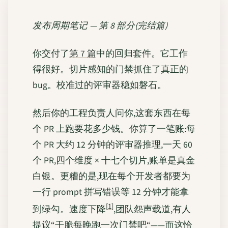
发布周期笔记 — 第 8 部分(完结篇)
你交付了
第 7 篇
中的回归套件。它工作
得很好。切片感知的门禁抓住了真正的
bug。校准过的评审器稳如磐石。
然后你的工程负责人问你,这套东西在每
个 PR 上跑要花多少钱。你算了一笔账:每
个 PR 大约 12 分钟的评审器推理,一天 60
个 PR,四个维度 × 十七个切片,账单是真金
白银。更糟的是,现在每个开发者都要为
一行 prompt 拼写错误等 12 分钟才能拿
[1]
到绿勾。速度下降
,团队怨声载道,有人
提议“干脆每晚跑一次门禁吧“——而这恰