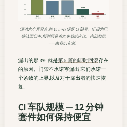
20%
11%
10%
3%
0%
契约
冒烟
完整套件
回放
漏出
< 1 秒 · $0.00
90 秒 · $0.05
12 分钟 · $0.80
25 分钟 · $2.40
→ 回滚
滚动六个月聚合,跨 Divinci 活跃 CI 部署。汇报为已
确认回归中,所列层是首次失败的占比。内部数据
——由我们实测。
漏出的那 3% 就是
第 5 篇的即时回滚
存在
的原因。门禁不承诺零漏出;它们承诺一
个紧致的上界,以及对于漏出者的快速恢
复。
CI 车队规模 — 12 分钟
套件如何保持便宜