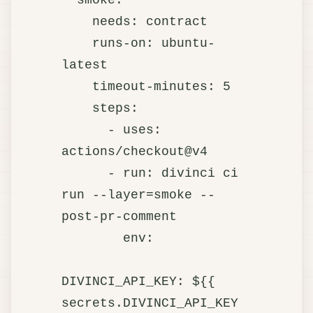
    needs: contract

    runs-on: ubuntu-
latest

    timeout-minutes: 5

    steps:

      - uses: 
actions/checkout@v4

      - run: divinci ci 
run --layer=smoke --
post-pr-comment

        env:

DIVINCI_API_KEY: ${{ 
secrets.DIVINCI_API_KEY 