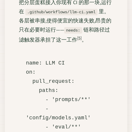
把分层蛋糕接入你现有 CI 的那一块,运行
在
里。
.github/workflows/llm-ci.yaml
各层被串接,使得便宜的快速失败,昂贵的
只在必要时运行——
链和路径过
needs:
[5]
滤触发器承担了这一工作
。
name: LLM CI

on:

  pull_request:

    paths:

      - 'prompts/**'

      - 
'config/models.yaml'

      - 'eval/**'
