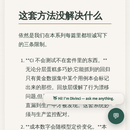
这套方法没解决什么
依然是我们在本系列每篇里都坦诚写下
的三条限制。
**CI 不会测试不在套件里的东西。**
无论分层蛋糕多巧妙,它能抓到的回归
只有黄金数据集中某个用例本会标记
出来的那些。回放层缓解了行为漂移
问题,但从未见过的新颖查询,仍然会一
👋 Hi! I'm Divinci — ask me anything.
直漏到生产中才被发现。这套系统必
须与生产监控配对。
💬
**成本数字会随模型定价变化。**本