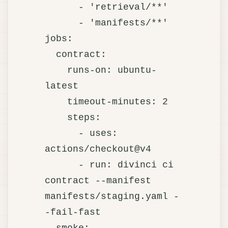
      - 'retrieval/**'

      - 'manifests/**'

jobs:

  contract:

    runs-on: ubuntu-
latest

    timeout-minutes: 2

    steps:

      - uses: 
actions/checkout@v4

      - run: divinci ci 
contract --manifest 
manifests/staging.yaml -
-fail-fast

  smoke:
