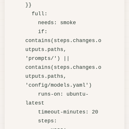
}}

  full:

    needs: smoke

    if: 
contains(steps.changes.o
utputs.paths, 
'prompts/') || 
contains(steps.changes.o
utputs.paths, 
'config/models.yaml')

    runs-on: ubuntu-
latest

    timeout-minutes: 20

    steps:
