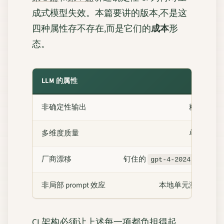
成式模型失效。本篇要讲的版本,不是这
四种属性存不存在,而是它们的
成本
形
态。
LLM 的属性
传统 
非确定性输出
精确匹配
多维度质量
单一布尔
厂商漂移
钉住的
gpt-4-2024-01-01
非局部 prompt 效应
本地单元测试无法
CI 架构必须让上述每一项都负担得起。