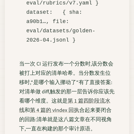
eval/rubrics/v7.yaml }

dataset:   { sha: 
a90b1…, file:   
eval/datasets/golden-
当一次 CI 运行发布一个分数时,该分数会
被打上对应的清单哈希。当分数发生位
移时,“是哪个输入挪动了“有了直接答案:
对清单做 diff,触发的那一层告诉你应该先
看哪个维度。这就是
第 1 篇四阶段流水
线
和
第 4 篇的 vIndex 回执
合起来要闭合
的回路:清单就是这八篇文章在不同视角
下,一直在构建的那个审计原语。