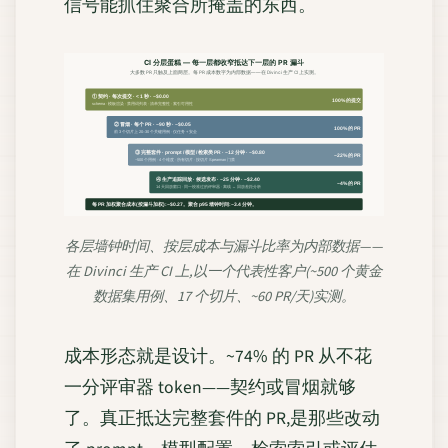
信号能抓住聚合所掩盖的东西。
CI 分层蛋糕 — 每一层都收窄抵达下一层的 PR 漏斗
大多数 PR 只触及上面两层。每 PR 成本数字为内部数据——在 Divinci 生产 CI 上实测。
① 契约 · 每次提交 · < 1 秒 · ~$0.00
100% 的提交
schema · 模板渲染 · 禁用词列表 · 清单完整性 · 索引可用性
② 冒烟 · 每个 PR · ~90 秒 · ~$0.05
100% 的 PR
前 3 个切片上 20–30 个关键用例 · 仅任务 + 安全
③ 完整套件 · prompt / 模型 / 检索类 PR · ~12 分钟 · ~$0.80
~22% 的 PR
~500 个用例 · 4 个维度 · 所有切片 · 按切片 Spearman 门禁
④ 生产追踪回放 · 候选发布 · ~25 分钟 · ~$2.40
~4% 的 PR
14 天回放窗口 · 同一校准过的评审器 · 离线 ↔ 回放差距分析
每 PR 加权聚合成本(按漏斗加权):~$0.27。聚合 p95 墙钟时间:~3.4 分钟。
各层墙钟时间、按层成本与漏斗比率为内部数据——
在 Divinci 生产 CI 上,以一个代表性客户(~500 个黄金
数据集用例、17 个切片、~60 PR/天)实测。
成本形态就是设计。~74% 的 PR 从不花
一分评审器 token——契约或冒烟就够
了。真正抵达完整套件的 PR,是那些改动