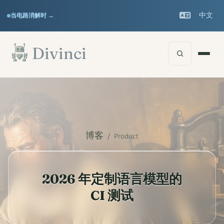
Features
Support
▾
▾
中文
当电路消解时 →
Documentation
▾
跳至主要内容
Divinci
博客
/
Product
2026 年定制语言模型的
CI 测试