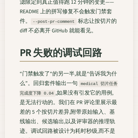
滤限定到真正值得跑 12 分钟的变更——
README 上的拼写修复不会触发门禁套
件。
标志让按切片的
--post-pr-comment
diff 不必离开 GitHub 就能看见。
PR 失败的调试回路
“门禁触发了“的另一半,就是“告诉我为什
么”。回归套件输出一句
medical 切片任务
,如果没有引发它的用例,
完成度下降 0.04
是无法行动的。我们在 PR 评论里展示最
差的 5 个按切片差异,附带原始输入、基
线输出、候选输出,以及评审器的推理轨
迹。调试回路被设计为耗时秒级,而不是