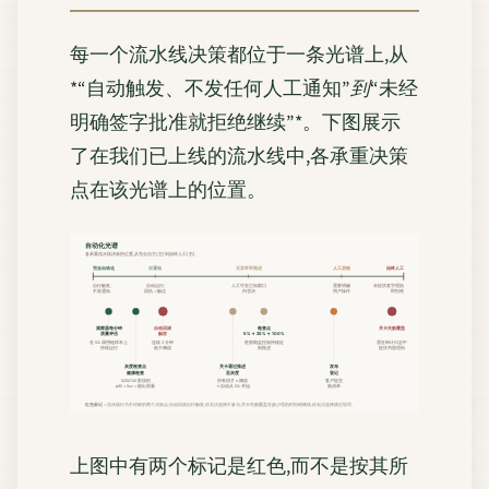
每一个流水线决策都位于一条光谱上,从
*“自动触发、不发任何人工通知”
到
“未经
明确签字批准就拒绝继续”*。下图展示
了在我们已上线的流水线中,各承重决策
点在该光谱上的位置。
自动化光谱
各承重流水线决策的位置,从完全自主(左)到始终人工(右)。
完全自动化
仅通知
无异常即推进
人工启动
始终人工
自行触发,
自动运行;
人工可在已知窗口
需要明确
未提供签字理由
不发通知
回执 + 触达
内否决
用户操作
即拒绝
观察器每分钟
自动回滚
检查点
关卡失败覆盖
质量评估
触发
5% → 25% → 100%
在 5% 调用链样本上
连续 3 分钟
驻留期监控保持稳定
需在审计日志中
持续运行
低于阈值
则推进
提供书面理由
灰度检查点
关卡通过推进
发布
健康检查
至灰度
登记
5/25/100 阶段的
所有切片 ≥ 阈值
客户提交
p95 + 5xx + 输出质量
→ 自动从 5% 开始
新清单
红色标记
= 流水线行为不对称的两个决策点:自动回滚自行触发,你无法选择不参与;关卡失败覆盖在缺少理由时拒绝继续,你无法选择跳过填写。
上图中有两个标记是红色,而不是按其所