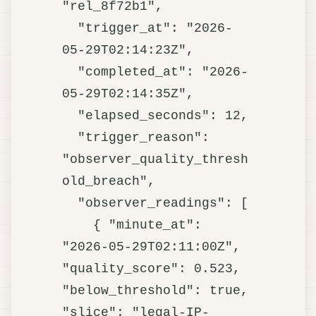
"rel_8f72b1",

  "trigger_at": "2026-
05-29T02:14:23Z",

  "completed_at": "2026-
05-29T02:14:35Z",

  "elapsed_seconds": 12,

  "trigger_reason": 
"observer_quality_thresh
old_breach",

  "observer_readings": [

    { "minute_at": 
"2026-05-29T02:11:00Z", 
"quality_score": 0.523, 
"below_threshold": true,  
"slice": "legal-IP-