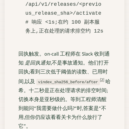
/api/v1/releases/<previo
us_release_sha>/activate

# 响应 <1s;在约 100 副本服
回执触发。on-call 工程师在 Slack 收到通
知
是回执通知
,不是事故通知。他们打开
回执;看到三次低于阈值的读数、已用时
[2]
间,以及
哈
vindex_sha256_before/after
希。十二秒是正在处理请求的排空时间;
切换本身是亚秒级的。等到工程师清醒
到能问“我需要做什么吗?“时,答案是“不
用,但你仍应该看看关卡为什么放行了
它”。