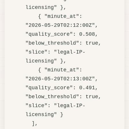
licensing" },

    { "minute_at": 
"2026-05-29T02:12:00Z", 
"quality_score": 0.508, 
"below_threshold": true,  
"slice": "legal-IP-
licensing" },

    { "minute_at": 
"2026-05-29T02:13:00Z", 
"quality_score": 0.491, 
"below_threshold": true,  
"slice": "legal-IP-
licensing" }

  ],
