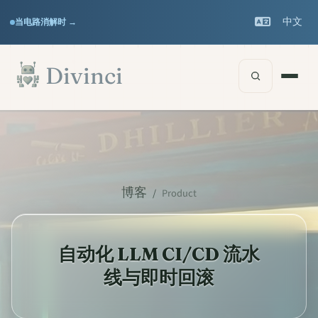
Features
Support
▾
▾
中文
当电路消解时 →
Documentation
▾
跳至主要内容
Divinci
博客
/
Product
自动化 LLM CI/CD 流水
线与即时回滚