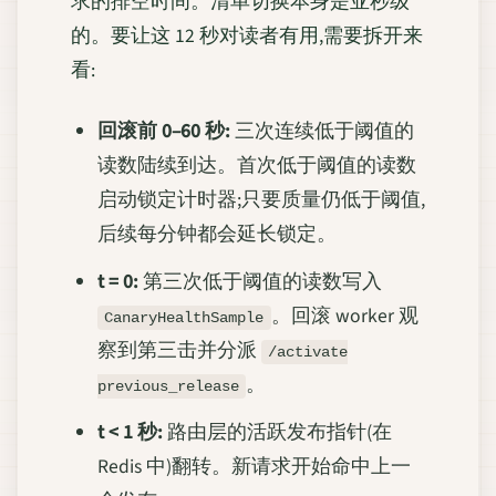
求的排空时间。清单切换本身是亚秒级
的。要让这 12 秒对读者有用,需要拆开来
看:
回滚前 0–60 秒:
三次连续低于阈值的
读数陆续到达。首次低于阈值的读数
启动锁定计时器;只要质量仍低于阈值,
后续每分钟都会延长锁定。
t = 0:
第三次低于阈值的读数写入
。回滚 worker 观
CanaryHealthSample
察到第三击并分派
/activate
。
previous_release
t < 1 秒:
路由层的活跃发布指针(在
Redis 中)翻转。新请求开始命中上一