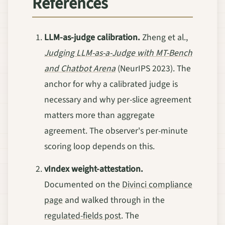
References
LLM-as-judge calibration.
Zheng et al.,
Judging LLM-as-a-Judge with MT-Bench
and Chatbot Arena
(NeurIPS 2023). The
anchor for why a calibrated judge is
necessary and why per-slice agreement
matters more than aggregate
agreement. The observer's per-minute
scoring loop depends on this.
vIndex weight-attestation.
Documented on the
Divinci compliance
page
and walked through in the
regulated-fields post
. The