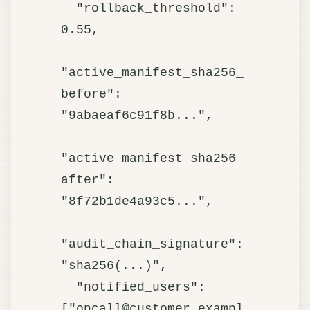
  "rollback_threshold": 
0.55,

"active_manifest_sha256_
before": 
"9abaeaf6c91f8b...",

"active_manifest_sha256_
after":  
"8f72b1de4a93c5...",

"audit_chain_signature": 
"sha256(...)",

  "notified_users": 
["oncall@customer.exampl