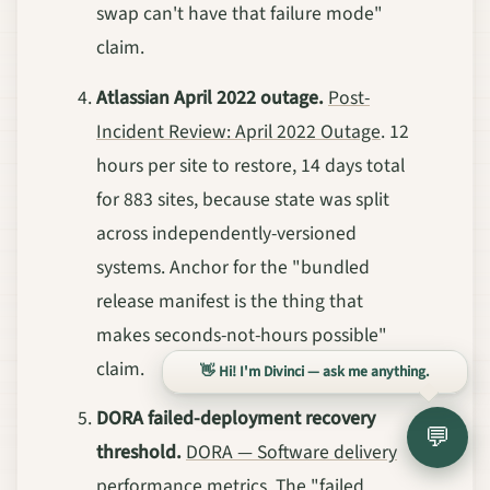
swap can't have that failure mode"
claim.
Atlassian April 2022 outage.
Post-
Incident Review: April 2022 Outage
. 12
hours per site to restore, 14 days total
for 883 sites, because state was split
across independently-versioned
systems. Anchor for the "bundled
release manifest is the thing that
makes seconds-not-hours possible"
claim.
👋 Hi! I'm Divinci — ask me anything.
DORA failed-deployment recovery
💬
threshold.
DORA — Software delivery
performance metrics
. The "failed