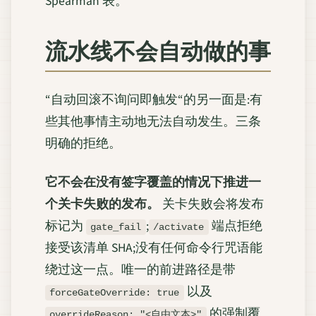
Spearman 表。
流水线
不会
自动做的事
“自动回滚不询问即触发“的另一面是:有
些其他事情主动地无法自动发生。三条
明确的拒绝。
它不会在没有签字覆盖的情况下推进一
个关卡失败的发布。
关卡失败会将发布
标记为
;
端点拒绝
gate_fail
/activate
接受该清单 SHA;没有任何命令行咒语能
绕过这一点。唯一的前进路径是带
以及
forceGateOverride: true
的强制覆
overrideReason: "<自由文本>"