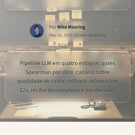
Por
Mike Mooring
May 26, 2026 • 23 min de leitura
Pipeline LLM em quatro estágios: gates
Spearman por slice, canário sobre
qualidade de saída, rollback atômico em
12s, recibo de compliance por decisão.