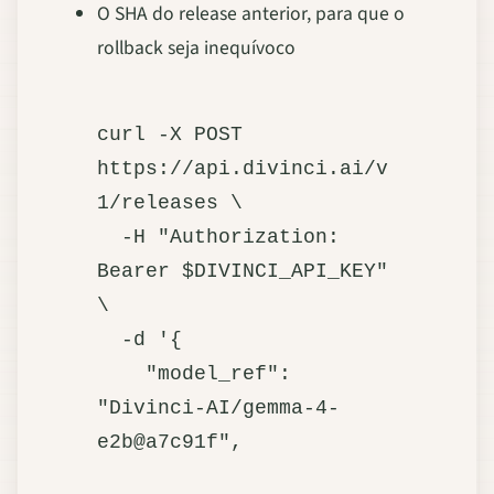
O SHA do release anterior, para que o
rollback seja inequívoco
curl -X POST 
https://api.divinci.ai/v
1/releases \

  -H "Authorization: 
Bearer $DIVINCI_API_KEY" 
\

  -d '{

    "model_ref": 
"Divinci-AI/gemma-4-
e2b@a7c91f",
