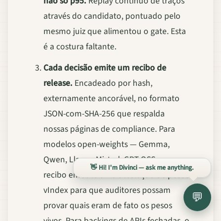
não só p95.
Replay contínuo de traços
através do candidato, pontuado pelo
mesmo juiz que alimentou o gate. Esta
é a costura faltante.
Cada decisão emite um recibo de
release.
Encadeado por hash,
externamente ancorável, no formato
JSON-com-SHA-256 que respalda
nossas páginas de compliance. Para
modelos open-weights — Gemma,
Qwen, Llama, Mistral, GPT-OSS — o
👋 Hi! I'm Divinci — ask me anything.
recibo embute uma atestação de pesos
vIndex para que auditores possam
💬
provar quais eram de fato os pesos
vivos. Para backings de APIs fechadas, o