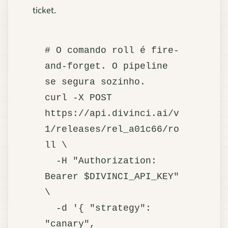
ticket.
# O comando roll é fire-
and-forget. O pipeline 
se segura sozinho.

curl -X POST 
https://api.divinci.ai/v
1/releases/rel_a01c66/ro
ll \

  -H "Authorization: 
Bearer $DIVINCI_API_KEY" 
\

  -d '{ "strategy": 
"canary", 