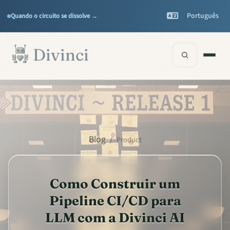
Features
Support
▾
▾
Português
Quando o circuito se dissolve →
Documentation
▾
Saltar para o conteúdo principal
Divinci
Blog
/
Product
Como Construir um
Pipeline CI/CD para
LLM com a Divinci AI