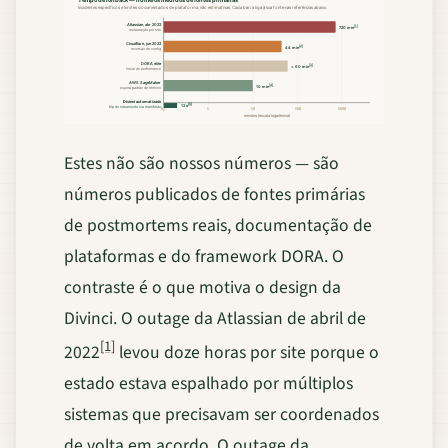
Incidentes específicos e limites documentados de plataforma, não estimativas. Cada barra liga à sua fonte nas referências abaixo.
Atlassian, abr 2022
[1]
720 min
restauração por site
Cloudflare, jun 2022
[2]
44 min
reversão de config
DORA elite
[3]
< 60 min
limiar de performance
AWS SageMaker
[4]
10 min
espera padrão de término
Divinci automatizado
[5]
12 s
flip de roteamento via manifesto
0,1
1
10
100
1000
minutos (escala logarítmica)
Estes não são nossos números — são
números publicados de fontes primárias
de postmortems reais, documentação de
plataformas e do framework DORA. O
contraste é o que motiva o design da
Divinci. O outage da Atlassian de abril de
[1]
2022
levou doze horas por site porque o
estado estava espalhado por múltiplos
sistemas que precisavam ser coordenados
de volta em acordo. O outage da