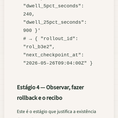
"dwell_5pct_seconds": 
240, 
"dwell_25pct_seconds": 
900 }'

# → { "rollout_id": 
"rol_b3e2", 
"next_checkpoint_at": 
Estágio 4 — Observar, fazer
rollback e o recibo
Este é o estágio que justifica a existência