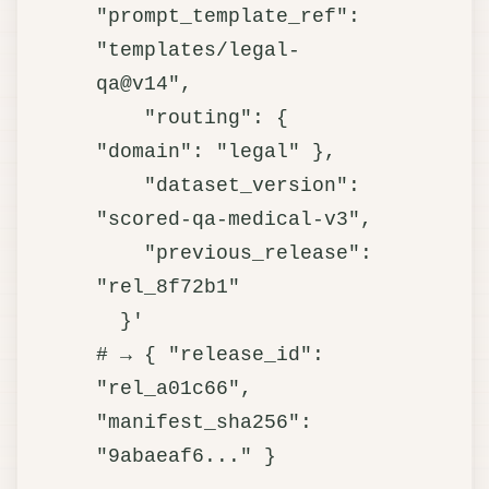
"prompt_template_ref": 
"templates/legal-
qa@v14",

    "routing": { 
"domain": "legal" },

    "dataset_version": 
"scored-qa-medical-v3",

    "previous_release": 
"rel_8f72b1"

  }'

# → { "release_id": 
"rel_a01c66", 
"manifest_sha256": 