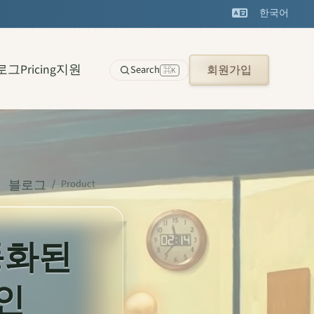
한국어
로그
Pricing
지원
Search
회원가입
⌘K
블로그
/
Product
동화된
라인