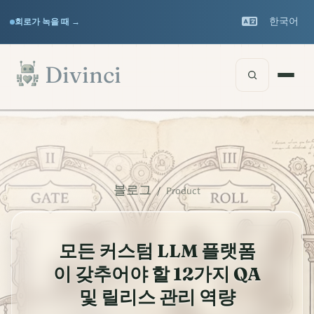
Features
Support
▾
▾
한국어
회로가 녹을 때 →
Documentation
▾
본문으로 건너뛰기
Divinci
블로그
/
Product
모든 커스텀 LLM 플랫폼
이 갖추어야 할 12가지 QA
및 릴리스 관리 역량