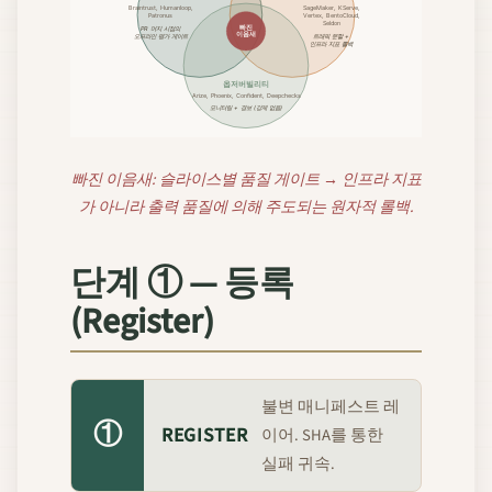
Braintrust, Humanloop,
SageMaker, KServe,
Patronus
Vertex, BentoCloud,
Seldon
빠진
PR 머지 시점의
이음새
오프라인 평가 게이트
트래픽 분할 +
인프라 지표 롤백
옵저버빌리티
Arize, Phoenix, Confident, Deepchecks
모니터링 + 경보 (강제 없음)
빠진 이음새: 슬라이스별 품질 게이트 → 인프라 지표
가 아니라 출력 품질에 의해 주도되는 원자적 롤백.
단계 ① — 등록
(Register)
불변 매니페스트 레
①
REGISTER
이어. SHA를 통한
실패 귀속.