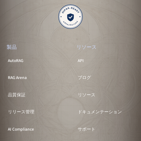
製品
リソース
AutoRAG
API
RAG Arena
ブログ
品質保証
リソース
リリース管理
ドキュメンテーション
AI Compliance
サポート