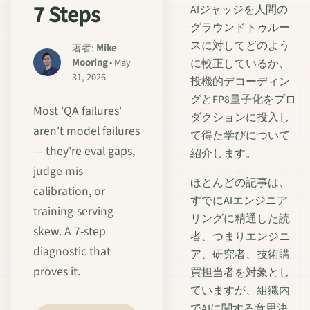
7 Steps
AIジャッジを人間の
グラウンドトゥルー
スに対してどのよう
著者:
Mike
Mooring
• May
に較正しているか、
31, 2026
投機的デコーディン
グとFP8量子化をプロ
Most 'QA failures'
ダクションに投入し
aren't model failures
て得た学びについて
— they're eval gaps,
紹介します。
judge mis-
ほとんどの記事は、
calibration, or
すでにAIエンジニア
training-serving
リングに精通した読
skew. A 7-step
者、つまりエンジニ
diagnostic that
ア、研究者、技術購
proves it.
買担当者を対象とし
ていますが、組織内
でAIに関する意思決