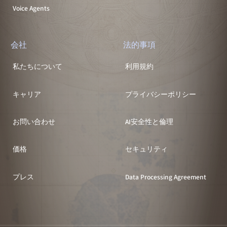
Voice Agents
会社
法的事項
私たちについて
利用規約
キャリア
プライバシーポリシー
お問い合わせ
AI安全性と倫理
価格
セキュリティ
プレス
Data Processing Agreement