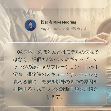
投稿者
Mike Mooring
May 31, 2026 • 33 分で読めます
「QA 失敗」のほとんどはモデルの失敗で
はなく、評価カバレッジのギャップ、ジ
ャッジの誤キャリブレーション、または
学習・推論時のスキューです。モデルを
責める前に、モデル以外の 6 つの原因を
排除する 7 ステップの診断手順をご紹介
します。