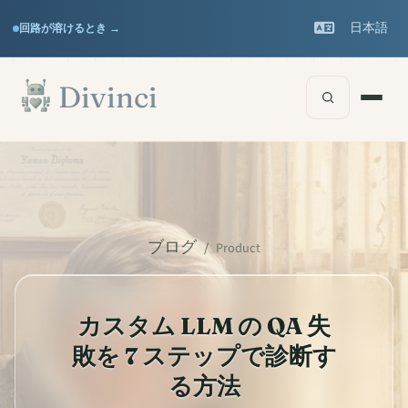
Features
Support
▾
▾
日本語
回路が溶けるとき →
Documentation
▾
メインコンテンツへスキップ
Divinci
ブログ
/
Product
カスタム LLM の QA 失
敗を 7 ステップで診断す
る方法