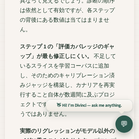
異なって見えるでしょう。診断の順序
は依然として有効ですが、各ステップ
の背後にある数値は当てはまりませ
ん。
ステップ 1 の「評価カバレッジのギャ
ップ」が最も修正しにくい。
不足して
いるスライスを学習コーパスに追加
し、そのためのキャリブレーション済
みジャッジを構築し、カナリアを再実
行すること自体が数週間に及ぶプロジ
ェクトです。診断は速いが、修復はそ
👋 Hi! I'm Divinci — ask me anything.
うではありません。
💬
実際のリグレッションがモデル以外の