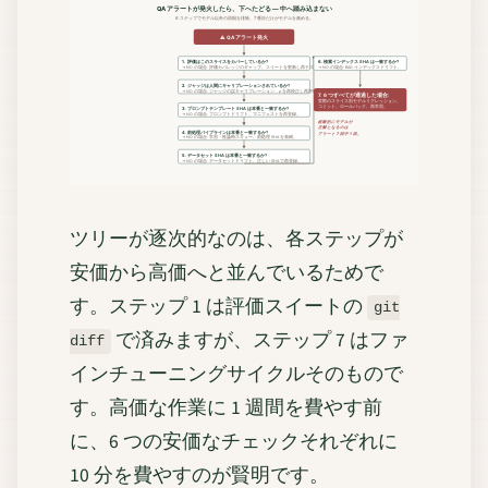
QA アラートが発火したら、下へたどる — 中へ踏み込まない
6 ステップでモデル以外の原因を排除。7 番目だけがモデルを責める。
⚠ QA アラート発火
1.
評価はこのスライスをカバーしているか?
6.
検索インデックス SHA は一致するか?
→ NO の場合: 評価カバレッジのギャップ。スイートを更新し再テスト。
→ NO の場合: RAG インデックスドリフト。
2.
ジャッジは人間にキャリブレーションされているか?
→ NO の場合: ジャッジの誤キャリブレーション。ρ を再校正し再評価。
6 つすべてが通過した場合:
7.
実際のスライス別モデルリグレッション。
コミット。ロールバック。再学習。
3.
プロンプトテンプレート SHA は本番と一致するか?
→ NO の場合: プロンプトドリフト。マニフェストを再登録。
経験的にモデルが
正解となるのは
4.
前処理パイプラインは本番と一致するか?
アラート 7 回中 1 回。
→ NO の場合: 学習・推論時スキュー。前処理 SHA を束縛。
5.
データセット SHA は本番と一致するか?
→ NO の場合: データセットドリフト。正しい SHA で再登録。
ツリーが逐次的なのは、各ステップが
安価から高価へと並んでいるためで
す。ステップ 1 は評価スイートの
git
で済みますが、ステップ 7 はファ
diff
インチューニングサイクルそのもので
す。高価な作業に 1 週間を費やす前
に、6 つの安価なチェックそれぞれに
10 分を費やすのが賢明です。