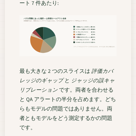
ート 7 件あたり:
バグが実際にあった場所 — お客様ロールアウト全体
内部観察であり、管理されたベンチマークではありません。モデルが正解となるのはアラート 7 件中およそ 1 件です。
1. 評価カバレッジのギャップ
約 32%
2. ジャッジの誤キャリブレーション
約 18%
3. プロンプトドリフト
約 16%
4. 前処理スキュー
約 12%
7. 実際のモデルリグレッション
約 10%
5. データセットドリフト
約 7%
6. RAG インデックスドリフト
約 5%
ステップ 1+2 だけでアラートの半分を占める。モデルを歩く前に評価を歩け。
最も大きな 2 つのスライスは
評価カバ
レッジのギャップ
と
ジャッジの誤キャ
リブレーション
です。両者を合わせる
と QA アラートの半分を占めます。どち
らもモデルの問題ではありません。両
者ともモデルをどう測定するかの問題
です。