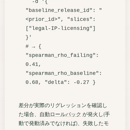
  -d '{ 
"baseline_release_id": "
<prior_id>", "slices": 
["legal-IP-licensing"] 
}'

# → { 
"spearman_rho_failing": 
0.41, 
"spearman_rho_baseline": 
差分が実際のリグレッションを確認し
た場合、
自動ロールバック
が発火し(手
動で発動済みでなければ)、失敗したモ