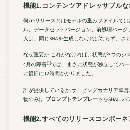
機能1. コンテンツアドレッサブル
何か:リリースとはモデルの重みファイルで
ル、データセットバージョン、前処理バージョン
人は、同じSHAを生成しなければならず、さ
なぜ重要か:これがなければ、状態が3つのシステ
[1]
4月の障害
では、まさに状態が独立してバー
に復旧に12時間かかりました。
誰が提供しているか:サービングカナリア陣営が部分
物のみ)。
プロンプトテンプレート
をSHAに
機能2. すべてのリリースコンポー