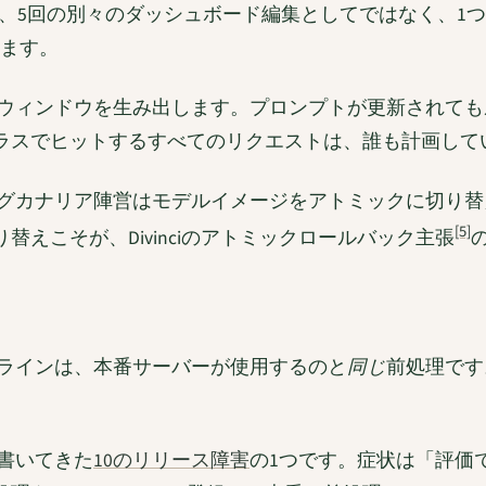
は、5回の別々のダッシュボード編集としてではなく、1
えます。
のウィンドウを生み出します。プロンプトが更新されて
ラスでヒットするすべてのリクエストは、誰も計画して
ングカナリア陣営はモデルイメージをアトミックに切り
[5]
えこそが、Divinciのアトミックロールバック主張
プラインは、本番サーバーが使用するのと
同じ
前処理です
書いてきた
10のリリース障害
の1つです。症状は「評価