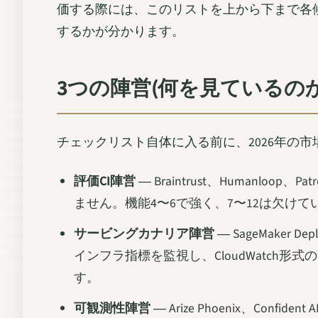
価する際には、このリストを上から下まで各
するかが分かります。
3つの陣営(何を見ているの
チェックリスト自体に入る前に、2026年の
評価CI陣営
― Braintrust、Human
ません。機能4〜6で強く、7〜12は欠けて
サービングカナリア陣営
― SageMaker De
インフラ指標を監視し、CloudWatch
す。
可観測性陣営
― Arize Phoenix、Co