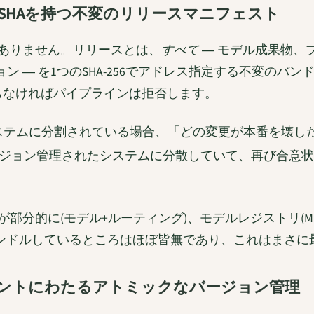
なSHAを持つ不変のリリースマニフェスト
はありません。リリースとは、
すべて
― モデル成果物、
 ― を1つのSHA-256でアドレス指定する不変のバ
もなければパイプラインは拒否します。
ムに分割されている場合、「どの変更が本番を壊したのか?」
ジョン管理されたシステムに分散していて、再び合意状
的に(モデル+ルーティング)、モデルレジストリ(MLflow
バンドルしているところはほぼ皆無であり、これはまさ
ネントにわたるアトミックなバージョン管理