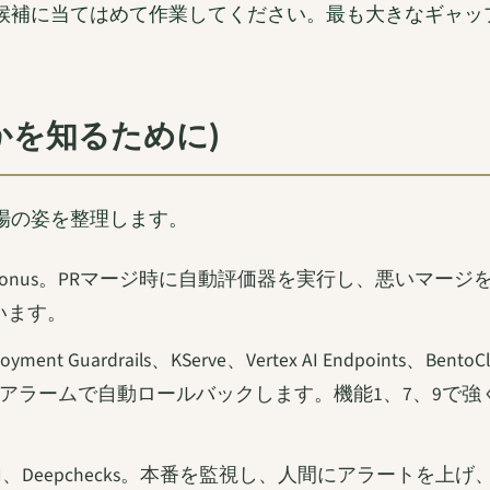
候補に当てはめて作業してください。最も大きなギャッ
かを知るために)
市場の姿を整理します。
loop、Patronus。PRマージ時に自動評価器を実行し、
います。
ployment Guardrails、KServe、Vertex AI Endpoint
形式のアラームで自動ロールバックします。機能1、7、9で強
nfident AI、Deepchecks。本番を監視し、人間にアラ