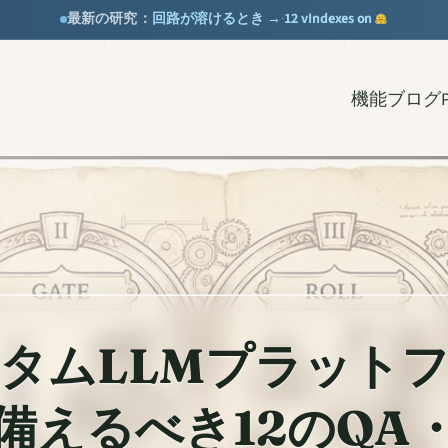
回路が溶けるとき →
12 vIndexes on
最新の研究：
·
機能
ブログ
タムLLMプラット
備えるべき12のQA