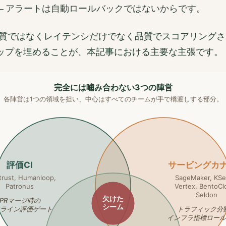
― アラートは自動ロールバックではないからです。
「品質ではなくレイテンシだけでなく品質でスコアリングさ
ップを埋めることが、本記事における主要な主張です。
完全には噛み合わない3つの陣営
各陣営は1つの領域を担い、中心はすべてのチームが手で橋渡しする部分。
評価CI
サービングカ
trust, Humanloop,
SageMaker, KSe
Patronus
Vertex, BentoCl
Seldon
欠けた
PRマージ時の
シーム
ライン評価ゲート
トラフィック分割
インフラ指標ロール