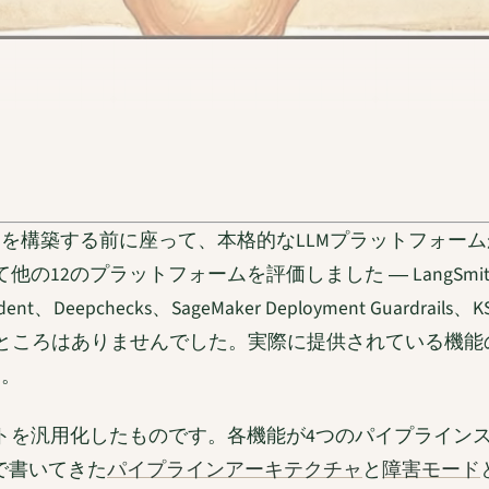
を構築する前に座って、本格的なLLMプラットフォーム
ットフォームを評価しました ― LangSmith、MLflow、We
ent、Deepchecks、SageMaker Deployment Guardrails、KS
備えているところはありませんでした。実際に提供されている
た。
トを汎用化したものです。各機能が4つのパイプラインス
で書いてきた
パイプラインアーキテクチャ
と
障害モード