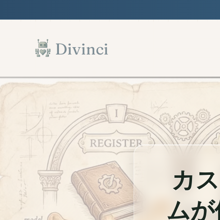
Features
Support
Documentation
▾
▾
▾
メインコンテンツへスキップ
Divinci
カス
ムが