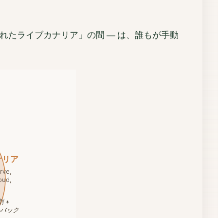
れたライブカナリア」の間 ― は、誰もが手動
ナリア
rve,
oud,
 +
バック