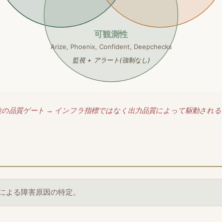
可観測性
Arize, Phoenix, Confident, Deepchecks
監視 + アラート(強制なし)
位の品質ゲート → インフラ指標ではなく出力品質によって駆動され
Aによる障害原因の特定。