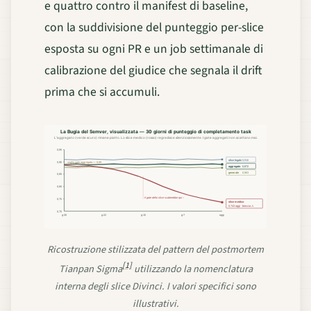
e quattro contro il manifest di baseline,
con la suddivisione del punteggio per-slice
esposta su ogni PR e un job settimanale di
calibrazione del giudice che segnala il drift
prima che si accumuli.
La Bugia del Semver, visualizzata — 30 giorni di punteggio di completamento task
L'aggregato (verde scuro) rimane piatto. Lo slice medico (rosso) regredisce silenziosamente. I gate aggregati non scattano mai.
0,95
slice legale
0,910
0,90
soglia gate aggregato — 0,89
aggregato
0,872
generale
0,863
0,85
0,80
il gate dello slice scatterebbe qui ↑
0,75
slice medico
0,743 oggi · breccia ⚠
0,70
g-30
g-22
g-15
g-7
oggi
Ricostruzione stilizzata del pattern del postmortem
[1]
Tianpan Sigma
utilizzando la nomenclatura
interna degli slice Divinci. I valori specifici sono
illustrativi.