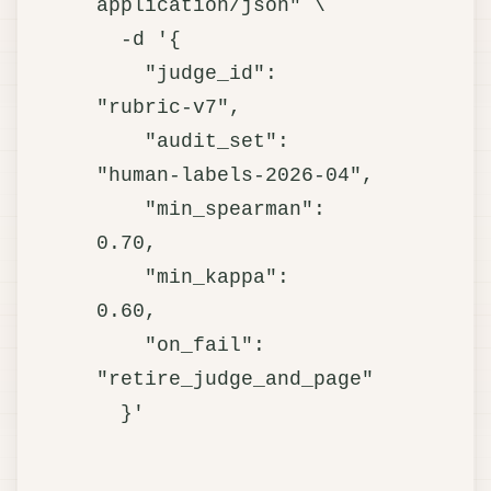
application/json" \

  -d '{

    "judge_id":     
"rubric-v7",

    "audit_set":    
"human-labels-2026-04",

    "min_spearman": 
0.70,

    "min_kappa":    
0.60,

    "on_fail":      
"retire_judge_and_page"
