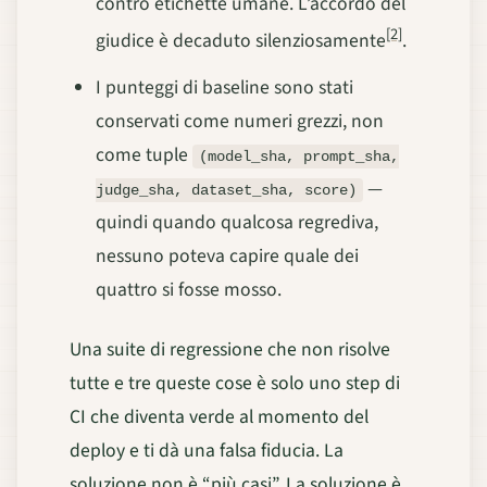
contro etichette umane. L’accordo del
[2]
giudice è decaduto silenziosamente
.
I punteggi di baseline sono stati
conservati come numeri grezzi, non
come tuple
(model_sha, prompt_sha,
—
judge_sha, dataset_sha, score)
quindi quando qualcosa regrediva,
nessuno poteva capire quale dei
quattro si fosse mosso.
Una suite di regressione che non risolve
tutte e tre queste cose è solo uno step di
CI che diventa verde al momento del
deploy e ti dà una falsa fiducia. La
soluzione non è “più casi”. La soluzione è