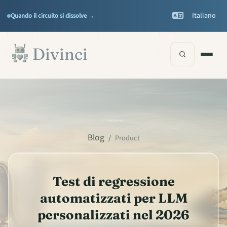
Features
Support
▾
▾
Italiano
Quando il circuito si dissolve →
Documentation
▾
Vai al contenuto principale
Divinci
Blog
/
Product
Test di regressione
automatizzati per LLM
personalizzati nel 2026