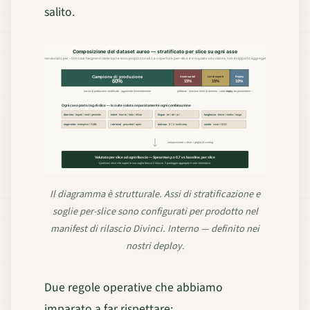
salito.
Composizione del dataset aureo — stratificato per slice su ogni asse
Dimensionato per ~500 casi. I segmenti delle barre sono proporzionali. La copertura per-slice è il requisito vincolante, non il rapporto aggregato.
Campione di produzione
Avversariali
Limiti esperti
Replay
60%
15%
15%
10%
tracce di produzione stratificate · aggiornate trimestralmente
jailbreak · injection
limiti di dominio · coda lunga
replay da postmortem ↑
Ogni caso porta tag di slice — la suite valuta separatamente ogni combinazione
dominio
· legale / med / generale
intent
· how-to / fatto / rifiuto
lingua
· en / de / ja / …
lunghezza
· breve / media / lunga
segmento
· enterprise / SMB
retrieval
· grounded / open
tool-use
· 0 / 1 / multi-step
novità
· visto / OOD
composizione × slice = griglia di scoring
Valutato per slice ad ogni rilascio — Spearman ρ ≥ 0,7 vs baseline, per slice
Qualsiasi slice che superi la sua soglia blocca il rilascio. Il punteggio aggregato è solo informativo.
Il diagramma è strutturale. Assi di stratificazione e
soglie per-slice sono configurati per prodotto nel
manifest di rilascio Divinci. Interno — definito nei
nostri deploy.
Due regole operative che abbiamo
imparato a far rispettare: