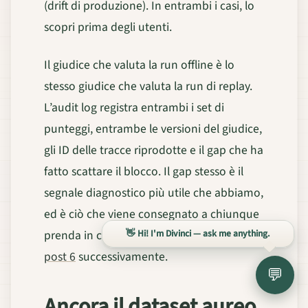
(drift di produzione). In entrambi i casi, lo
scopri prima degli utenti.
Il giudice che valuta la run offline è lo
stesso giudice che valuta la run di replay.
L’audit log registra entrambi i set di
punteggi, entrambe le versioni del giudice,
gli ID delle tracce riprodotte e il gap che ha
fatto scattare il blocco. Il gap stesso è il
segnale diagnostico più utile che abbiamo,
ed è ciò che viene consegnato a chiunque
prenda in carico
l’albero diagnostico del
👋 Hi! I'm Divinci — ask me anything.
post 6
successivamente.
💬
Ancora il dataset aureo