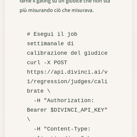
farne il gating su un giudice che non sta
più misurando ciò che misurava.
# Esegui il job 
settimanale di 
calibrazione del giudice

curl -X POST 
https://api.divinci.ai/v
1/regression/judges/cali
brate \

  -H "Authorization: 
Bearer $DIVINCI_API_KEY" 
\

  -H "Content-Type: 