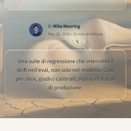
Di
Mike Mooring
May 26, 2026 • 32 min di lettura
Una suite di regressione che intercetta il
drift nell'eval, non solo nel modello. Gate
per slice, giudici calibrati, replay di tracce
di produzione.