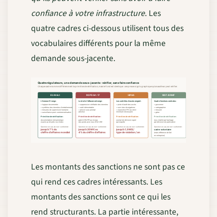
confiance à votre infrastructure
. Les
quatre cadres ci-dessous utilisent tous des
vocabulaires différents pour la même
demande sous-jacente.
Quatre régulateurs, une demande sous-jacente : vérifier, sans faire confiance
Chaque cadre nomme différemment la primitive de vérification, mais le fond est identique : une preuve cryptographique qu'un auditeur peut vérifier.
EU AI Act
RGPD Art. 17
HIPAA
NIST AI RMF
L'Annexe IV exige :
Le droit à l'effacement exige :
Les contrôles d'accès exigent :
Quatre fonctions centrales :
• logique documentée
• suppression vérifiable des données
• piste d'audit des accès
• gouverner
• synthèse des données d'entraînement
• oubli démontrable
• suivi des divulgations
• cartographier
• mesures de supervision humaine
• preuve sous prompt
• exposition PHI au strict
• mesurer
adverse
minimum nécessaire
• surveillance post-commercialisation
• gérer
Primitive de vérification :
Primitive de vérification :
Primitive de vérification :
Primitive de vérification :
documentation mécanistique
patch DELETE au niveau
journal de décision signé
reçu chaîné par hachage
exacte au bit près via vIndex
des poids avec reçu SHA-256
par requête
par décision de publication
Sanction en cas de non-conformité :
Sanction en cas de non-conformité :
Sanction en cas de non-conformité :
Sanction en cas de non-conformité :
jusqu'à 7 % du
jusqu'à 20 M€ ou
jusqu'à 1,9 M$ /
cadre volontaire
chiffre d'affaires mondial
4 % du chiffre d'affaires
type de violation / an
(mais référence de fait
en entreprise)
Les montants des sanctions ne sont pas ce
qui rend ces cadres intéressants. Les
montants des sanctions sont ce qui les
rend structurants. La partie intéressante,