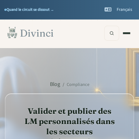
Features
Support
▾
▾
Français
Quand le circuit se dissout →
Documentation
▾
Passer au contenu principal
Divinci
Blog
/
Compliance
Valider et publier des
LM personnalisés dans
les secteurs