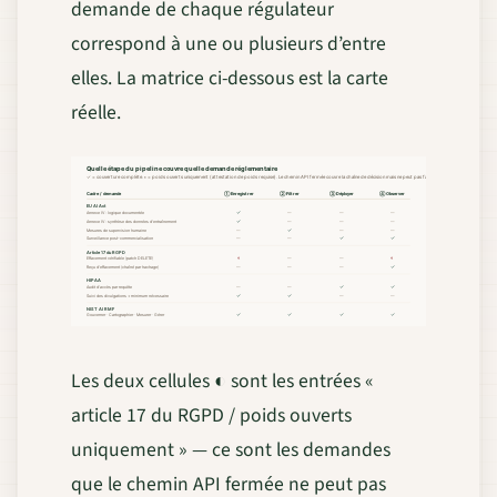
demande de chaque régulateur
correspond à une ou plusieurs d’entre
elles. La matrice ci-dessous est la carte
réelle.
Quelle étape du pipeline couvre quelle demande réglementaire
✓ = couverture complète. ◐ = poids ouverts uniquement (attestation de poids requise). Le chemin API fermée couvre la chaîne de décision mais ne peut pas faire la revendication au niveau des
① Enregistrer
② Filtrer
③ Déployer
④ Observer
Cadre / demande
EU AI Act
✓
Annexe IV : logique documentée
—
—
—
✓
Annexe IV : synthèse des données d'entraînement
—
—
—
✓
Mesures de supervision humaine
—
—
—
✓
✓
Surveillance post-commercialisation
—
—
Article 17 du RGPD
◐
◐
Effacement vérifiable (patch DELETE)
—
—
✓
Reçu d'effacement (chaîné par hachage)
—
—
—
HIPAA
✓
✓
Audit d'accès par requête
—
—
✓
✓
Suivi des divulgations + minimum nécessaire
—
—
NIST AI RMF
✓
✓
✓
✓
Gouverner · Cartographier · Mesurer · Gérer
Les deux cellules ◐ sont les entrées «
article 17 du RGPD / poids ouverts
uniquement » — ce sont les demandes
que le chemin API fermée ne peut pas