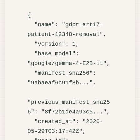
{

  "name": "gdpr-art17-
patient-12348-removal",

  "version": 1,

  "base_model": 
"google/gemma-4-E2B-it",

  "manifest_sha256": 
"9abaeaf6c91f8b...",

"previous_manifest_sha25
6": "8f72b1de4a93c5...",

  "created_at": "2026-
05-29T03:17:42Z",
