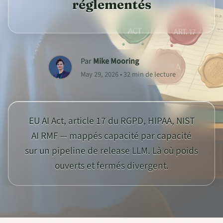
réglementés
Par
Mike Mooring
May 29, 2026 • 32 min de lecture
EU AI Act, article 17 du RGPD, HIPAA, NIST
AI RMF — mappés capacité par capacité
sur un pipeline de release LLM. Là où poids
ouverts et fermés divergent.