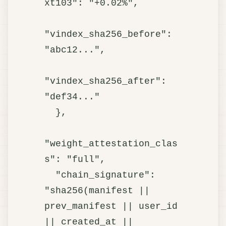
xt103": "+0.02%",

"vindex_sha256_before": 
"abc12...",

"vindex_sha256_after":  
"def34..."

  },

"weight_attestation_clas
s": "full",

  "chain_signature": 
"sha256(manifest || 
prev_manifest || user_id 
|| created_at || 