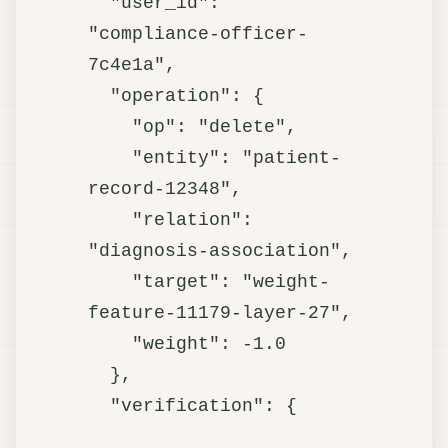
  "user_id": 
"compliance-officer-
7c4e1a",

  "operation": {

    "op": "delete",

    "entity": "patient-
record-12348",

    "relation": 
"diagnosis-association",

    "target": "weight-
feature-11179-layer-27",

    "weight": -1.0

  },

  "verification": {
