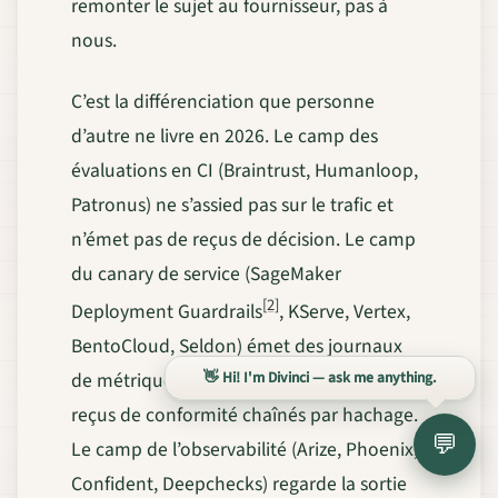
remonter le sujet au fournisseur, pas à
nous.
C’est la différenciation que personne
d’autre ne livre en 2026. Le camp des
évaluations en CI (Braintrust, Humanloop,
Patronus) ne s’assied pas sur le trafic et
n’émet pas de reçus de décision. Le camp
du canary de service (SageMaker
[2]
Deployment Guardrails
, KServe, Vertex,
BentoCloud, Seldon) émet des journaux
de métriques d’infrastructure mais pas de
👋 Hi! I'm Divinci — ask me anything.
reçus de conformité chaînés par hachage.
💬
Le camp de l’observabilité (Arize, Phoenix,
Confident, Deepchecks) regarde la sortie