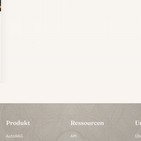
Produkt
Ressourcen
U
AutoRAG
API
Üb