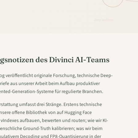
deep analysis
gsnotizen des Divinci AI-Teams
log veröffentlicht originale Forschung, technische Deep-
riefe aus unserer Arbeit beim Aufbau produktiver
nted-Generation-Systeme für regulierte Branchen.
rstattung umfasst drei Stränge. Erstens technische
unsere offene Bibliothek von auf Hugging Face
n vIndexes aufbauen, bewerten und routen; wie wir KI-
enschliche Ground-Truth kalibrieren; was wir beim
kulativem Decoding und FP8-Quantisierung in der