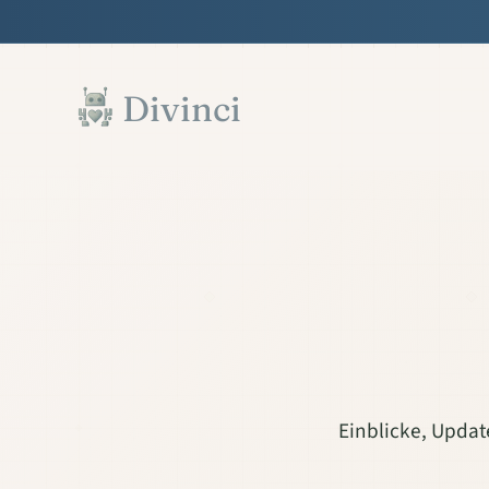
Features
Support
Documentation
▾
▾
▾
Zum Hauptinhalt springen
Divinci
Einblicke, Updat