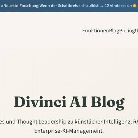
Wenn der Schaltkreis sich auflöst →
12 vIndexes on
Neueste Forschung:
·
Funktionen
Blog
Pricing
U
Divinci AI Blog
es und Thought Leadership zu künstlicher Intelligenz,
Enterprise-KI-Management.