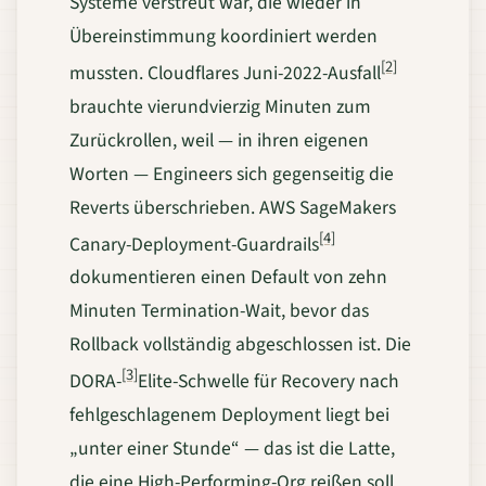
Systeme verstreut war, die wieder in
Übereinstimmung koordiniert werden
[2]
mussten. Cloudflares Juni-2022-Ausfall
brauchte vierundvierzig Minuten zum
Zurückrollen, weil — in ihren eigenen
Worten — Engineers sich gegenseitig die
Reverts überschrieben. AWS SageMakers
[4]
Canary-Deployment-Guardrails
dokumentieren einen Default von zehn
Minuten Termination-Wait, bevor das
Rollback vollständig abgeschlossen ist. Die
[3]
DORA-
Elite-Schwelle für Recovery nach
fehlgeschlagenem Deployment liegt bei
„unter einer Stunde“ — das ist die Latte,
die eine High-Performing-Org reißen soll,