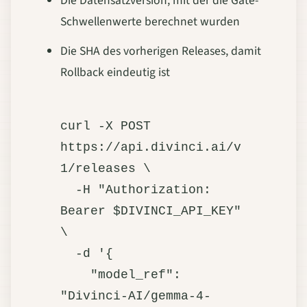
Die Datensatzversion, mit der die Gate-
Schwellenwerte berechnet wurden
Die SHA des vorherigen Releases, damit
Rollback eindeutig ist
curl -X POST 
https://api.divinci.ai/v
1/releases \

  -H "Authorization: 
Bearer $DIVINCI_API_KEY" 
\

  -d '{

    "model_ref": 
"Divinci-AI/gemma-4-