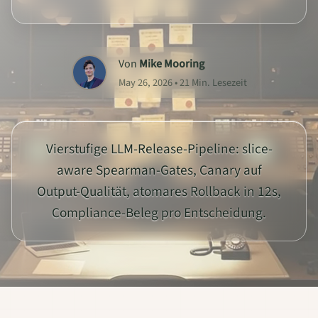
Von
Mike Mooring
May 26, 2026 • 21 Min. Lesezeit
Vierstufige LLM-Release-Pipeline: slice-
aware Spearman-Gates, Canary auf
Output-Qualität, atomares Rollback in 12s,
Compliance-Beleg pro Entscheidung.