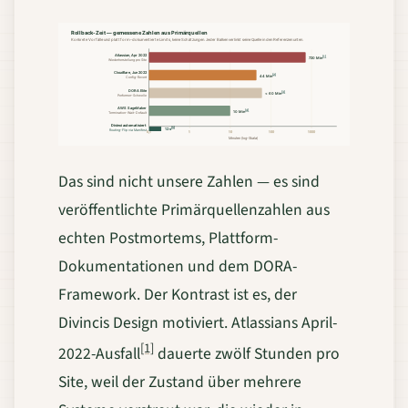
Rollback-Zeit — gemessene Zahlen aus Primärquellen
Konkrete Vorfälle und plattform-dokumentierte Limits, keine Schätzungen. Jeder Balken verlinkt seine Quelle in den Referenzen unten.
Atlassian, Apr 2022
[1]
720 Min
Wiederherstellung pro Site
Cloudflare, Jun 2022
[2]
44 Min
Config-Revert
DORA Elite
[3]
< 60 Min
Performer-Schwelle
AWS SageMaker
[4]
10 Min
Termination-Wait-Default
Divinci automatisiert
[5]
12 s
Routing-Flip via Manifest
0,1
1
10
100
1000
Minuten (log-Skala)
Das sind nicht unsere Zahlen — es sind
veröffentlichte Primärquellenzahlen aus
echten Postmortems, Plattform-
Dokumentationen und dem DORA-
Framework. Der Kontrast ist es, der
Divincis Design motiviert. Atlassians April-
[1]
2022-Ausfall
dauerte zwölf Stunden pro
Site, weil der Zustand über mehrere