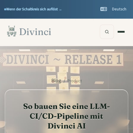
Features
Support
▾
▾
Deutsch
Wenn der Schaltkreis sich auflöst →
Documentation
▾
Zum Hauptinhalt springen
Divinci
Blog
/
Product
So bauen Sie eine LLM-
CI/CD-Pipeline mit
Divinci AI