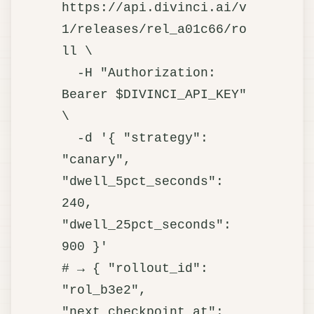
https://api.divinci.ai/v
1/releases/rel_a01c66/ro
ll \

  -H "Authorization: 
Bearer $DIVINCI_API_KEY" 
\

  -d '{ "strategy": 
"canary", 
"dwell_5pct_seconds": 
240, 
"dwell_25pct_seconds": 
900 }'

# → { "rollout_id": 
"rol_b3e2", 
"next_checkpoint_at": 