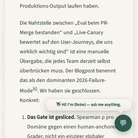
Produktions-Output laufen haben.
Die Nahtstelle zwischen „Eval beim PR-
Merge bestanden“ und „Live-Canary
bewertet auf den User-Journeys, die uns
wirklich wichtig sind“ ist eine manuelle
Übergabe, die jedes Team derzeit selbst
überbrücken muss. Der Blogpost benennt
das als den dominanten 2026-Failure-
[6]
Mode
. Wir haben sie geschlossen.
Konkret:
👋 Hi! I'm Divinci — ask me anything.
Das Gate ist gesliced.
Spearman ρ pro
💬
Domäne gegen einen human-anchored
Grader, nicht ein einziger globaler