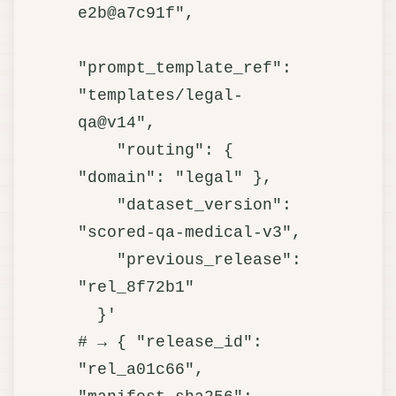
e2b@a7c91f",

"prompt_template_ref": 
"templates/legal-
qa@v14",

    "routing": { 
"domain": "legal" },

    "dataset_version": 
"scored-qa-medical-v3",

    "previous_release": 
"rel_8f72b1"

  }'

# → { "release_id": 
"rel_a01c66", 