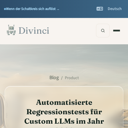
Features
Support
▾
▾
Deutsch
Wenn der Schaltkreis sich auflöst →
Documentation
▾
Zum Hauptinhalt springen
Divinci
Blog
/
Product
Automatisierte
Regressionstests für
Custom LLMs im Jahr