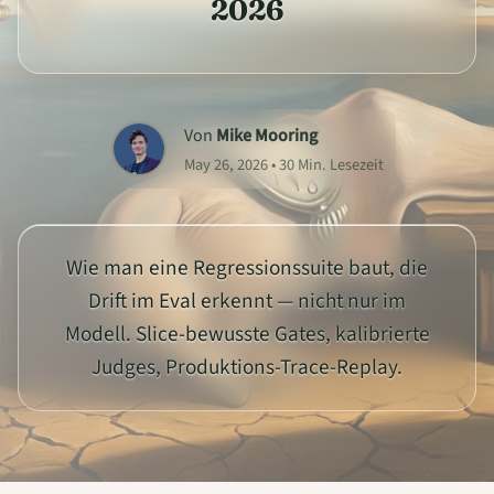
2026
Von
Mike Mooring
May 26, 2026 • 30 Min. Lesezeit
Wie man eine Regressionssuite baut, die
Drift im Eval erkennt — nicht nur im
Modell. Slice-bewusste Gates, kalibrierte
Judges, Produktions-Trace-Replay.