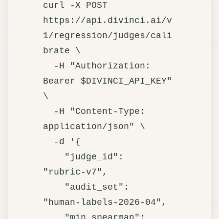
curl -X POST 
https://api.divinci.ai/v
1/regression/judges/cali
brate \

  -H "Authorization: 
Bearer $DIVINCI_API_KEY" 
\

  -H "Content-Type: 
application/json" \

  -d '{

    "judge_id":     
"rubric-v7",

    "audit_set":    
"human-labels-2026-04",

    "min_spearman": 