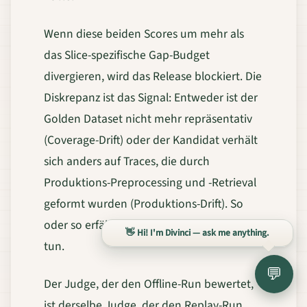
Wenn diese beiden Scores um mehr als
das Slice-spezifische Gap-Budget
divergieren, wird das Release blockiert. Die
Diskrepanz ist das Signal: Entweder ist der
Golden Dataset nicht mehr repräsentativ
(Coverage-Drift) oder der Kandidat verhält
sich anders auf Traces, die durch
Produktions-Preprocessing und -Retrieval
geformt wurden (Produktions-Drift). So
oder so erfährst du es, bevor die Nutzer es
👋 Hi! I'm Divinci — ask me anything.
tun.
💬
Der Judge, der den Offline-Run bewertet,
ist derselbe Judge, der den Replay-Run