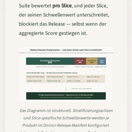
Suite bewertet
pro Slice
, und jeder Slice,
der seinen Schwellenwert unterschreitet,
blockiert das Release — selbst wenn der
aggregierte Score gestiegen ist.
Golden-Dataset-Komposition — auf jeder Achse nach Slice stratifiziert
Dimensioniert für ~500 Fälle. Balkensegmente sind proportional. Die harte Anforderung ist die Abdeckung pro Slice, nicht das aggregierte Verhältnis.
Produktionsstichprobe
Adversarial
Experten-Edges
Replays
60%
15%
15%
10%
stratifizierte Produktions-Traces · quartalsweise aufgefrischt
Jailbreaks · Injection
Domänen-Edges · Long Tail
Postmortem-Replays ↑
Jeder Fall trägt Slice-Tags — die Suite bewertet jede Kombination separat
Domäne
· Recht / Med / Allgemein
Intent
· Anleitung / Fakt / Refuse
Sprache
· en / de / ja / …
Länge
· kurz / mittel / lang
Segment
· Enterprise / SMB
Retrieval
· grounded / open
Tool-Use
· 0 / 1 / multi-step
Novelty
· seen / OOD
Komposition × Slices = Bewertungsraster
Pro Slice bei jedem Release bewertet — Spearman ρ ≥ 0,7 vs. Baseline, pro Slice
Jeder Slice, der seinen Schwellenwert reißt, blockiert das Release. Der Aggregat-Score ist rein informativ.
Das Diagramm ist strukturell. Stratifizierungsachsen
und Slice-spezifische Schwellenwerte werden je
Produkt im Divinci-Release-Manifest konfiguriert.