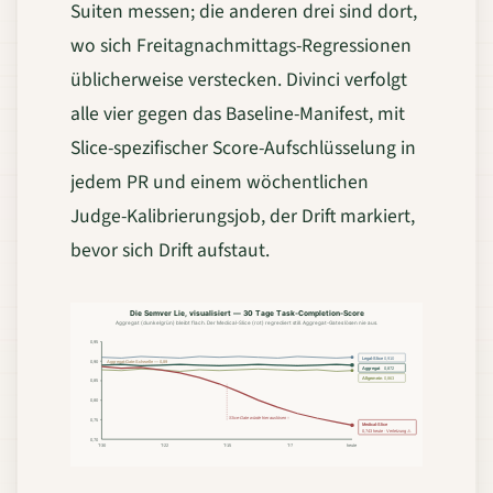
Suiten messen; die anderen drei sind dort,
wo sich Freitagnachmittags-Regressionen
üblicherweise verstecken. Divinci verfolgt
alle vier gegen das Baseline-Manifest, mit
Slice-spezifischer Score-Aufschlüsselung in
jedem PR und einem wöchentlichen
Judge-Kalibrierungsjob, der Drift markiert,
bevor sich Drift aufstaut.
Die Semver Lie, visualisiert — 30 Tage Task-Completion-Score
Aggregat (dunkelgrün) bleibt flach. Der Medical-Slice (rot) regrediert still. Aggregat-Gates lösen nie aus.
0,95
Legal-Slice
0,910
0,90
Aggregat-Gate-Schwelle — 0,89
Aggregat
0,872
Allgemein
0,863
0,85
0,80
Slice-Gate würde hier auslösen ↑
0,75
Medical-Slice
0,743 heute · Verletzung ⚠
0,70
T-30
T-22
T-15
T-7
heute