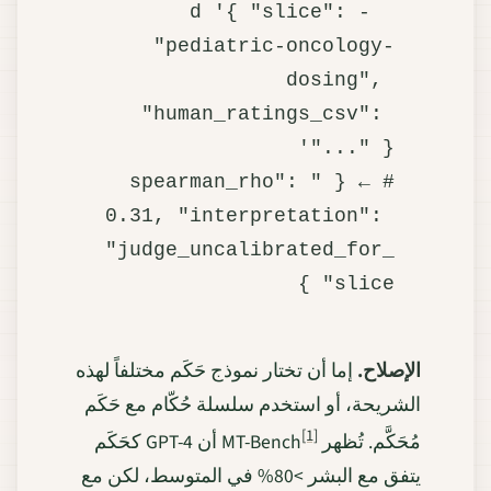
  -d '{ "slice": 
"pediatric-oncology-
dosing", 
"human_ratings_csv": 
# ← { "spearman_rho": 
0.31, "interpretation": 
"judge_uncalibrated_for_
slice" }

الإصلاح.
إما أن تختار نموذج حَكَم مختلفاً لهذه
الشريحة، أو استخدم سلسلة حُكّام مع حَكَم
[1]
مُحَكَّم. تُظهر MT-Bench
أن GPT-4 كحَكَم
يتفق مع البشر >80% في المتوسط، لكن مع