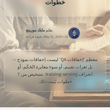
خطوات
بقلم
مايك مورينغ
May 31, 2026 • 20 دقيقة قراءة
معظم 'إخفاقات QA' ليست إخفاقات نموذج —
بل ثغرات تقييم، أو سوء معايرة الحَكَم، أو
انحراف training-serving. تشخيص من 7
خطوات يُثبت ذلك.