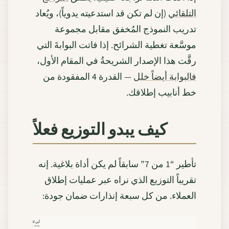
التلقائي
(إن لم تكن قد استدعيته يدوياً)، ويُعاد
تدريب النموذج المُخفق مقابل مجموعة
موسَّعة تغطية الشرائح. إذا فاتت البوابةَ التي
رقَّت هذا الإصدار الشريحةُ في المقام الأول،
فالبوابة أيضاً خلل
— القدرة 4 المفقودة من
خط أنابيب إطلاقك.
كيف يبدو التوزيع فعلاً
تأطير “1 من 7” سابقاً لم يكن أداة بلاغية. إنه
تقريباً التوزيع الذي نراه عبر عمليات إطلاق
العملاء. من كل سبعة إنذارات ضمان جودة:
أين كان الخلل فعلاً — عبر عمليا
ملاحظة داخلية، لا معيار مضبوط. النموذج هو الإجاب