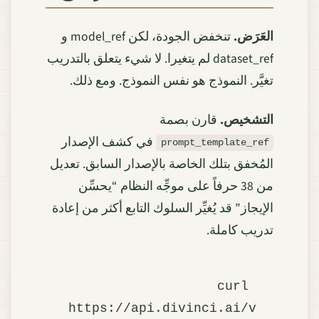
العَرَض.
تنخفض الجودة، لكن model_ref و
dataset_ref لم يتغيرا. لا شيء يتعلق بالتدريب
تغيَّر. النموذج هو نفس النموذج. ومع ذلك.
التشخيص.
قارن بصمة
في كشف الإصدار
prompt_template_ref
المُخفق بتلك الخاصة بالإصدار السابق. تعديل
من 38 حرفاً على موجِّه النظام “يحسِّن
الإيجاز” قد يُغيِّر السلوك التابع أكثر من إعادة
تدريب كاملة.
curl 
https://api.divinci.ai/v