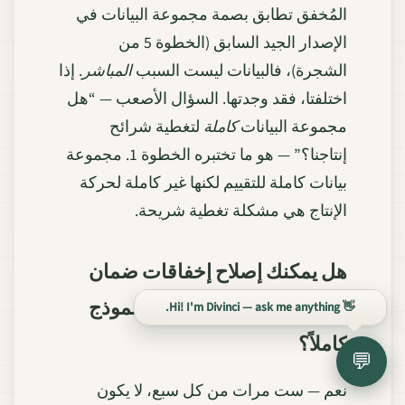
المُخفق تطابق بصمة مجموعة البيانات في
الإصدار الجيد السابق (الخطوة 5 من
الشجرة)، فالبيانات ليست السبب
المباشر
. إذا
اختلفتا، فقد وجدتها. السؤال الأصعب — “هل
مجموعة البيانات
كاملة
لتغطية شرائح
إنتاجنا؟” — هو ما تختبره الخطوة 1. مجموعة
بيانات كاملة للتقييم لكنها غير كاملة لحركة
الإنتاج هي مشكلة تغطية شريحة.
هل يمكنك إصلاح إخفاقات ضمان
الجودة دون إعادة تدريب النموذج
👋 Hi! I'm Divinci — ask me anything.
كاملاً؟
💬
نعم — ست مرات من كل سبع، لا يكون