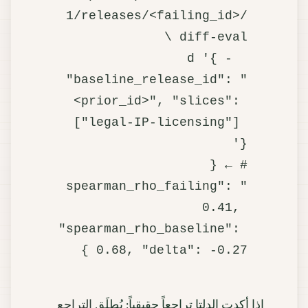
1/releases/<failing_id>/
  -d '{ 
"baseline_release_id": "
<prior_id>", "slices": 
["legal-IP-licensing"] 
# ← { 
"spearman_rho_failing": 
0.41, 
"spearman_rho_baseline": 
0.68, "delta": -0.27 }

إذا أكدت الدلتا تراجعاً حقيقياً: يُطلَق
التراجع