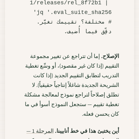
1/releases/rel_8f72b1 | 
# مختلفة؟ تقييمك تغيَّر. 
دقِّق فيما أُضيف.

الإصلاح.
إما أن تتراجع عن تغيير مجموعة
التقييم (إذا كان غير مقصود)، أو وسِّع تغطية
التدريب لتطابق التقييم الجديد (إذا كانت
الشريحة الجديدة شاغلاً إنتاجياً حقيقياً). لا
تطلق إصلاحاً لتراجع نموذج لمعالجة مشكلة
تغطية تقييم — ستجعل النموذج أسوأ في ما
كان يحسن فعله.
أين يختبئ هذا في خط أنابيبنا.
المرحلة 1 —