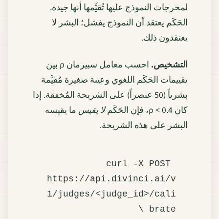
لمخرجات النموذج عليها تُقيِّمها أنها جيدة.
الحَكَم يعتقد أن النموذج يفشل؛ البشر لا
يعتقدون ذلك.
التشخيص.
احسب معامل سبيرمان ρ بين
تقييمات الحَكَم اللغوي وعينة صغيرة مُقيَّمة
بشرياً (50 عنصراً) على الشريحة المُخفقة. إذا
كان ρ < 0.4، فإن الحَكَم
لا يقيس
ما يقيسه
البشر على هذه الشريحة.
curl -X POST 
https://api.divinci.ai/v
1/judges/<judge_id>/cali