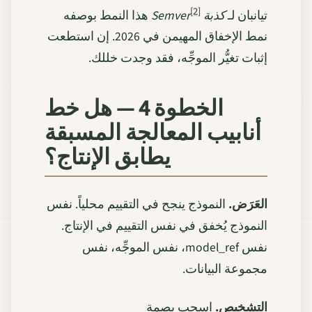
[2]
تيانبان لـ
كذبة Semver
هذا النمط بوصفه
نمط الإخفاق المهيمن في 2026. إن استطعت
إثبات تغيُّر الموجِّه، فقد وجدت خللك.
الخطوة 4 — هل خط
أنابيب المعالجة المسبقة
يطابق الإنتاج؟
العَرَض.
النموذج ينجح في التقييم محلياً. نفس
النموذج يُخفق في نفس التقييم في الإنتاج.
نفس model_ref، نفس الموجِّه، نفس
مجموعة البيانات.
التشخيص.
اسحب بصمة