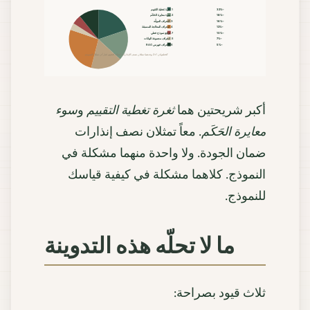
~32%
1. ثغرة تغطية التقييم
~18%
2. سوء معايرة الحَكَم
~16%
3. انحراف الموجِّه
~12%
4. انحراف المعالجة المسبقة
~10%
7. تراجع نموذج فعلي
~7%
5. انحراف مجموعة البيانات
~5%
6. انحراف فهرس RAG
الخطوتان 1+2 وحدهما تمثلان نصف الإنذارات. اسلك التقييم قبل أن تسلك النموذج.
أكبر شريحتين هما
ثغرة تغطية التقييم
و
سوء
معايرة الحَكَم
. معاً تمثلان نصف إنذارات
ضمان الجودة. ولا واحدة منهما مشكلة في
النموذج. كلاهما مشكلة في كيفية قياسك
للنموذج.
ما لا تحلّه هذه التدوينة
ثلاث قيود بصراحة: