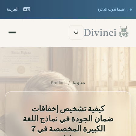
Support
Features
▾
▾
العربية
← عندما تذوب الدائرة
Documentation
▾
تخطى إلى المحتوى الرئيسي
Divinci
مدونة
Product
/
كيفية تشخيص إخفاقات
ضمان الجودة في نماذج اللغة
الكبيرة المخصصة في 7