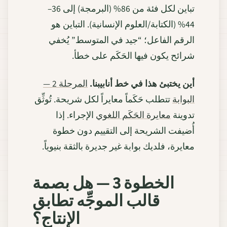
تباين لكل فئة من 86% (البرمجة) إلى 36–
44% (الكتابة/العلوم الإنسانية). التباين هو
الرقم الفاعل؛ “جيد في المتوسط” يُخفي
شرائح يكون فيها الحَكَم على خطأ.
أين يختبئ هذا في خط أنابيبنا.
المرحلة 2 —
البوابة
تتطلب حَكَماً معايراً لكل شريحة. تُوثِّق
تدوينة
معايرة الحَكَم اللغوي
الإجراء. إذا
أُضيفت الشريحة إلى التقييم دون خطوة
معايرة، فلديك بوابة غير جديرة بالثقة بنيوياً.
الخطوة 3 — هل بصمة
قالب الموجِّه تطابق
الإنتاج؟